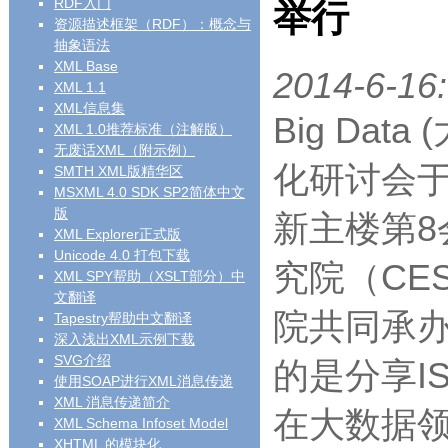
RDF入门
举行
资源描述框架（RDF）：概念与
抽象语法
XML Base
2014-6-16:
XML 1.1
XML信息集
Big Da
XML 1.0推荐标准（注解版）
无废话XML（附示例）
化研讨会于
SMTH XML版精华区
MSXML 4.0 SDK SP2简体中文
版
新主楼第
XML Explorer正式版
Unicode 4.0 打包下载
究院（CE
XML SPY帮助（XSLT部分）中
文翻译
院共同承办
Tapestry帮助中文翻译
深入浅出XML示例下载
SVG介绍
的是分享IS
使用SOAP进行XML消息传递
XML 消息传递简介
在大数据
XML Schema Infoset Model
XHTML 的模块化