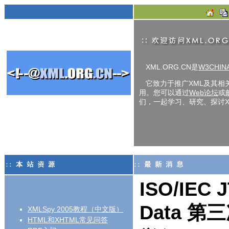
XML.ORG.CN是
W3CHIN
它致力于推广XML及其相
用。您可以通过
Web论坛
或
们，一起学习、研究、探讨X
ISO/IEC 
Data 
XMLSpy 2005教程（中文版）
HTML和XHTML常见问答