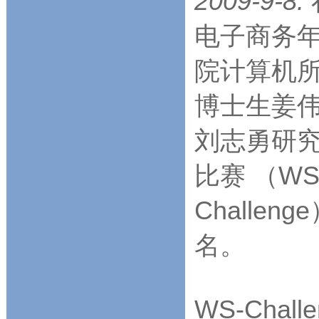
2009-9-8:
电子商务年会
院计算机
博士生姜
刘志勇研究
比赛 （WS-C
Challe
名。
WS-Cha