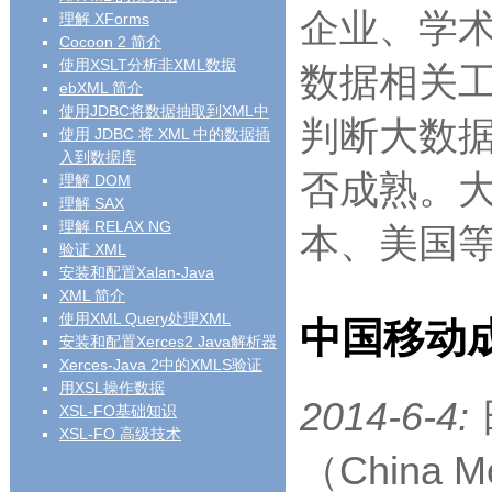
企业、学
理解 XForms
Cocoon 2 简介
使用XSLT分析非XML数据
数据相关
ebXML 简介
使用JDBC将数据抽取到XML中
判断大数据
使用 JDBC 将 XML 中的数据插
入到数据库
否成熟。
理解 DOM
理解 SAX
理解 RELAX NG
本、美国等
验证 XML
安装和配置Xalan-Java
XML 简介
使用XML Query处理XML
中国移动
安装和配置Xerces2 Java解析器
Xerces-Java 2中的XMLS验证
用XSL操作数据
2014-6-4:
XSL-FO基础知识
XSL-FO 高级技术
（China Mo