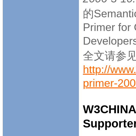
的Semanti
Primer for
Develope
全文请参
http://ww
primer-20
W3CHINA
Supporte